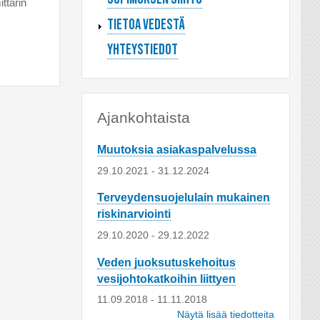
ttarin
Tietoa vedestä
Yhteystiedot
Ajankohtaista
Muutoksia asiakaspalvelussa
29.10.2021
-
31.12.2024
Terveydensuojelulain mukainen
riskinarviointi
29.10.2020
-
29.12.2022
Veden juoksutuskehoitus
vesijohtokatkoihin liittyen
11.09.2018
-
11.11.2018
Näytä lisää tiedotteita