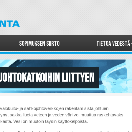
Hyppää
pääsisältöön
Sopimuksen siirto
Tietoa vedestä
johtokatkoihin liittyen
 valokuitu- ja sähköjohtoverkkojen rakentamisista johtuen.
ynyt sakka liueta veteen ja veden väri voi muuttua ruskehtavaksi.
rkasta. Vesi on muutoin täysin käyttökelpoista.